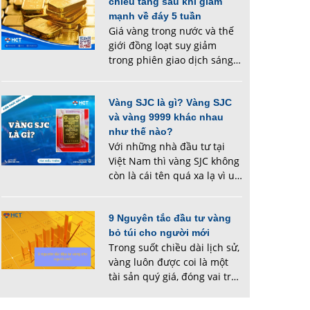
chiều tăng sau khi giảm
mạnh về đáy 5 tuần
Giá vàng trong nước và thế
giới đồng loạt suy giảm
trong phiên giao dịch sáng
nay, đánh dấu mức thấp
nhất trong gần 5 tuần qua,
sau đó lại đảo chiều tăng
Vàng SJC là gì? Vàng SJC
mạnh. Nguyên nhân chủ
và vàng 9999 khác nhau
yếu đến từ hoạt động chố...
như thế nào?
Với những nhà đầu tư tại
Việt Nam thì vàng SJC không
còn là cái tên quá xa lạ vì uy
tín và giá thành đắt đỏ của
nó. Tuy nhiên, nhiều người
vẫn chưa nắm rõ vàng SJC là
9 Nguyên tắc đầu tư vàng
gì, và tại sao vàng SJC lại có
bỏ túi cho người mới
Trong suốt chiều dài lịch sử,
gi...
vàng luôn được coi là một
tài sản quý giá, đóng vai trò
quan trọng trong nền kinh
tế toàn cầu. Đặc biệt, trong