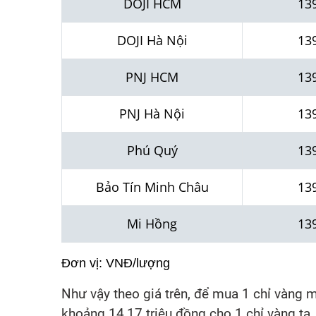
DOJI HCM
13
DOJI Hà Nội
13
PNJ HCM
13
PNJ Hà Nội
13
Phú Quý
13
Bảo Tín Minh Châu
13
Mi Hồng
13
Đơn vị: VNĐ/lượng
Như vậy theo giá trên, để mua 1 chỉ vàng 
khoảng 14,17 triệu đồng cho 1 chỉ vàng ta,