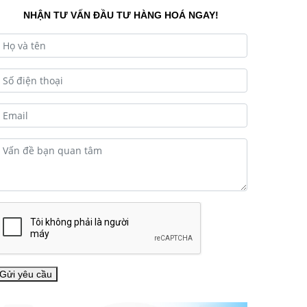
bối cảnh thị trường tài chính
NHẬN TƯ VẤN ĐẦU TƯ HÀNG HOÁ NGAY!
đầy biến động hiện nay,
nhiều...
Gửi yêu cầu