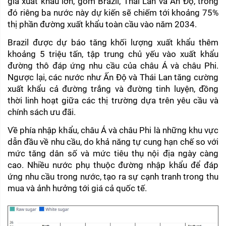
gia xuất khẩu lớn, gồm Brazil, Thái Lan và Ấn Độ, trong 
đó riêng ba nước này dự kiến sẽ chiếm tới khoảng 75% 
thị phần đường xuất khẩu toàn cầu vào năm 2034.
Brazil được dự báo tăng khối lượng xuất khẩu thêm 
khoảng 5 triệu tấn, tập trung chủ yếu vào xuất khẩu 
đường thô đáp ứng nhu cầu của châu Á và châu Phi. 
Ngược lại, các nước như Ấn Độ và Thái Lan tăng cường 
xuất khẩu cả đường trắng và đường tinh luyện, đồng 
thời linh hoạt giữa các thị trường dựa trên yêu cầu và 
chính sách ưu đãi.
Về phía nhập khẩu, châu Á và châu Phi là những khu vực 
dẫn đầu về nhu cầu, do khả năng tự cung hạn chế so với 
mức tăng dân số và mức tiêu thụ nội địa ngày càng 
cao. Nhiều nước phụ thuộc đường nhập khẩu để đáp 
ứng nhu cầu trong nước, tạo ra sự cạnh tranh trong thu 
mua và ảnh hưởng tới giá cả quốc tế.