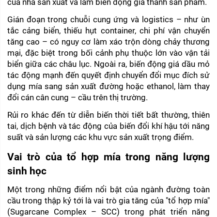
của nhà sản xuất và làm biến động giá thành sản phẩm.
Gián đoạn trong chuỗi cung ứng và logistics – như ùn 
tắc cảng biển, thiếu hụt container, chi phí vận chuyển 
tăng cao – có nguy cơ làm xáo trộn dòng chảy thương 
mại, đặc biệt trong bối cảnh phụ thuộc lớn vào vận tải 
biển giữa các châu lục. Ngoài ra, biến động giá dầu mỏ 
tác động mạnh đến quyết định chuyển đổi mục đích sử 
dụng mía sang sản xuất đường hoặc ethanol, làm thay 
đổi cán cân cung – cầu trên thị trường.
Rủi ro khác đến từ diễn biến thời tiết bất thường, thiên 
tai, dịch bệnh và tác động của biến đổi khí hậu tới năng 
suất và sản lượng các khu vực sản xuất trọng điểm.
Vai trò của tổ hợp mía trong năng lượng 
sinh học
Một trong những điểm nổi bật của ngành đường toàn 
cầu trong thập kỷ tới là vai trò gia tăng của "tổ hợp mía" 
(Sugarcane Complex – SCC) trong phát triển năng 