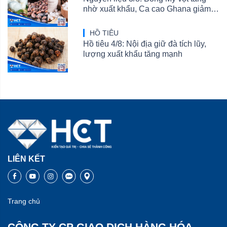
nhờ xuất khẩu, Ca cao Ghana giảm
cung, Đường chờ tin Ấn Độ
HỒ TIÊU
Hồ tiêu 4/8: Nội địa giữ đà tích lũy,
lượng xuất khẩu tăng mạnh
LIÊN KẾT
Trang chủ
CÔNG TY CP GIAO DỊCH HÀNG HÓA