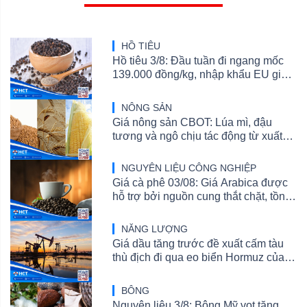
HỒ TIÊU
Hồ tiêu 3/8: Đầu tuần đi ngang mốc
139.000 đồng/kg, nhập khẩu EU giảm
sâu
NÔNG SẢN
Giá nông sản CBOT: Lúa mì, đậu
tương và ngô chịu tác động từ xuất
khẩu, mùa vụ
NGUYÊN LIỆU CÔNG NGHIỆP
Giá cà phê 03/08: Giá Arabica được
hỗ trợ bởi nguồn cung thắt chặt, tồn
kho ICE giảm mạnh
NĂNG LƯỢNG
Giá dầu tăng trước đề xuất cấm tàu
thù địch đi qua eo biển Hormuz của
Iran
BÔNG
Nguyên liệu 3/8: Bông Mỹ vọt tăng