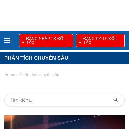
ĐĂNG NHẬP TK ĐỐI
ĐĂNG KÝ TK ĐỐI
TÁC
TÁC
PHÂN TÍCH CHUYÊN SÂU
Home
>
Phân tích chuyên sâu