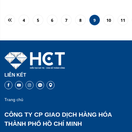
4
5
6
7
8
9
10
11
LIÊN KẾT
Trang chủ
CÔNG TY CP GIAO DỊCH HÀNG HÓA
THÀNH PHỐ HỒ CHÍ MINH