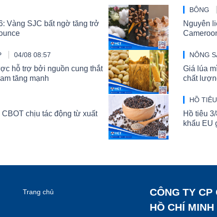
BÔNG
: Vàng SJC bất ngờ tăng trở
Nguyên li
/ounce
Cameroon 
P
04/08 08:57
NÔNG 
ợc hỗ trợ bởi nguồn cung thắt
Giá lúa m
 Nam tăng mạnh
chất lượ
HỒ TIÊ
ô CBOT chịu tác động từ xuất
Hồ tiêu 3
khẩu EU 
CÔNG TY CP
Trang chủ
HỒ CHÍ MINH