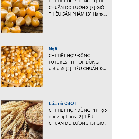
CHI TIẾT HỢP ĐỒNG [1] TIÊU
CHUẨN ĐO LƯỜNG [2] GIỚI
THIỆU SẢN PHẨM [3] Hàng
hóa giao d ị ch Ng ô C BOT
Mã hàng hóa XC Đ ộ l ớ n h
ợ p đ ồ ng 1 000 giạ / Lot Đ
ơ n v ị ...
Ngô
CHI TIẾT HỢP ĐỒNG
FUTURES [1] HỢP ĐỒNG
optionS [2] TIÊU CHUẨN ĐO
LƯỜNG [3] GIỚI THIỆU SẢN
PHẨM [4] Hàng hóa giao d ị
ch Ng ô C BOT Mã hàng hóa
ZCE Đ ộ l ớ n h ợ p đ ồ ng
5...
Lúa mì CBOT
CHI TIẾT HỢP ĐỒNG [1] Hợp
đồng options [2] TIÊU
CHUẨN ĐO LƯỜNG [3] GIỚI
THIỆU SẢN PHẨM [4] Hàng
hóa giao d ị ch Lúa mì