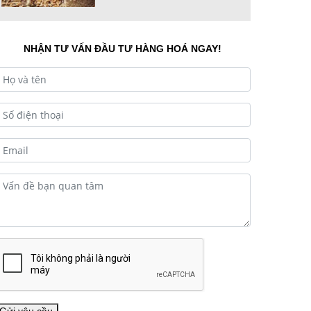
Chicago Soft Red Winter C
BOT Mã hàng hóa Z WA Đ ộ
l ớ n...
NHẬN TƯ VẤN ĐẦU TƯ HÀNG HOÁ NGAY!