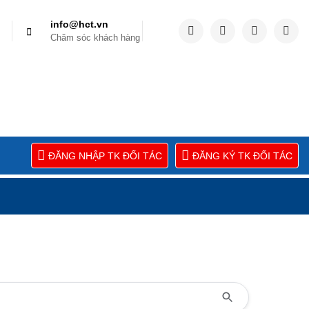
info@hct.vn
Chăm sóc khách hàng
ĐĂNG NHẬP TK ĐỐI TÁC
ĐĂNG KÝ TK ĐỐI TÁC