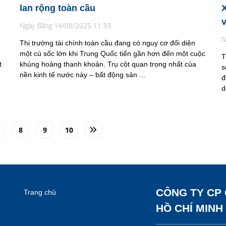
lan rộng toàn cầu
X
Ngày đăng 14/08/2025 11:33
N
Thị trường tài chính toàn cầu đang có nguy cơ đối diện
một cú sốc lớn khi Trung Quốc tiến gần hơn đến một cuộc
T
t
khủng hoảng thanh khoản. Trụ cột quan trọng nhất của
s
nền kinh tế nước này – bất động sản ...
đ
d
8
9
10
CÔNG TY CP
Trang chủ
HỒ CHÍ MINH